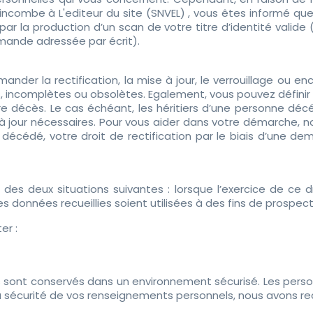
ncombe à L'editeur du site (SNVEL) , vous êtes informé q
par la production d’un scan de votre titre d’identité vali
emande adressée par écrit).
 demander la rectification, la mise à jour, le verrouillage o
 incomplètes ou obsolètes. Egalement, vous pouvez définir d
e décès. Le cas échéant, les héritiers d’une personne déc
 jour nécessaires. Pour vous aider dans votre démarche, n
cédé, votre droit de rectification par le biais d’une dem
e des deux situations suivantes : lorsque l’exercice de ce d
 les données recueillies soient utilisées à des fins de prospe
er :
sont conservés dans un environnement sécurisé. Les perso
 la sécurité de vos renseignements personnels, nous avons r