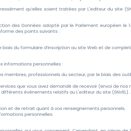
essément qu’elles soient traitées par L'editeur du site (SNV
on des Données adopté par le Parlement européen le 14 avr
informe des points suivants :
biais du formulaire d’inscription au site Web et de completio
os informations personnelles :
s membres, professionnels du secteur, par le biais des outi
s services que vous avez demandé de recevoir (envoi de nos n
différents évènements relatifs au L'editeur du site (SNVEL) .
tion et de retrait quant à vos renseignements personnels.
formations personnelles.
rsonnelles qui vous concernent. Cependant, en raison de l’o