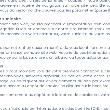
rées dans des fichiers dénommés « cookies ». Notre polit
œuvre en matière de navigation sur notre site web. Elle 
et vous donne la marche à suivre pour les paramétrer (partie II
 sur le site
résent site web, pourra procéder à l’implantation d’un coo
vigation fluide et optimale sur notre site Internet. Les «
 de reconnaître votre ordinateur, votre tablette ou votre m
s ne permettent en aucune manière de vous identifier nomina
la performance de notre site web. Aucune de ces information
uise par la loi, sur ordre d’un tribunal ou toute autorité admi
es
es à tout moment. Lors de votre première connexion sur l
technologies similaires apparaît en bas de votre écran. C
 page ou en cliquant sur divers éléments du site par exe
re accord au dépôt de cookies en cliquant sur la bannière f
e consentement au dépôt et à la lecture de cookies sur votre
Nationale de l’Informatique et des Libertés (CNIL), cert