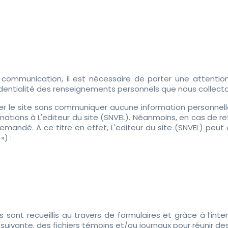
mmunication, il est nécessaire de porter une attention pa
dentialité des renseignements personnels que nous collecto
siter le site sans communiquer aucune information personnel
tions à L'editeur du site (SNVEL). Néanmoins, en cas de refu
emandé. A ce titre en effet, L'editeur du site (SNVEL) p
») :
ont recueillis au travers de formulaires et grâce à l’inte
suivante, des fichiers témoins et/ou journaux pour réunir d