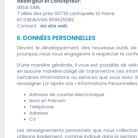
Hébergeur et Concepteur:
IXELIA SARL
7 allée des près 60730 Lachapelle St Pierre
RCS.BEAUVAIS 809525082
Contact :
via site web
II. DONNÉES PERSONNELLES
Devant le développement des nouveaux outils de co
pourquoi, nous nous engageons à respecter la confi
D’une manière générale, il vous est possible de vi
en aucune manière obligé de transmettre ces informa
certaines informations ou services que vous avez d
renseigner (ci-après vos « Informations Personnelles 
Adresse de courrier électronique
Nom et Prénom
Téléphone
Adresse
CV
Les renseignements personnels que nous collectons s
utilisons également, comme indiqué dans la section 