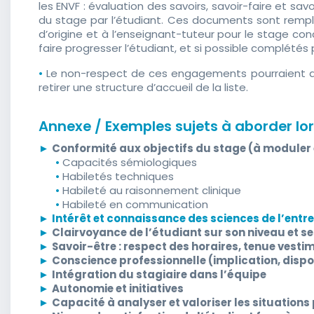
les ENVF : évaluation des savoirs, savoir-faire et sav
du stage par l’étudiant. Ces documents sont remplis 
d’origine et à l’enseignant-tuteur pour le stage conc
faire progresser l’étudiant, et si possible complétés
•
Le non-respect de ces engagements pourraient am
retirer une structure d’accueil de la liste.
Annexe / Exemples sujets à aborder lo
►
Conformité aux objectifs du stage (à moduler 
•
Capacités sémiologiques
•
Habiletés techniques
•
Habileté au raisonnement clinique
•
Habileté en communication
►
Intérêt et connaissance des sciences de l’ent
►
Clairvoyance de l’étudiant sur son niveau et 
►
Savoir-être : respect des horaires, tenue vest
►
Conscience professionnelle (implication, dispon
►
Intégration du stagiaire dans l’équipe
►
Autonomie et initiatives
►
Capacité à analyser et valoriser les situation