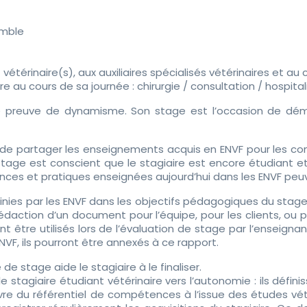
emble
érinaire(s), aux auxiliaires spécialisés vétérinaires et au cl
 au cours de sa journée : chirurgie / consultation / hospitali
ire preuve de dynamisme. Son stage est l’occasion de dém
ité de partager les enseignements acquis en ENVF pour les c
stage est conscient que le stagiaire est encore étudiant et
ces et pratiques enseignées aujourd’hui dans les ENVF peuven
nies par les ENVF dans les objectifs pédagogiques du stage,
édaction d’un document pour l’équipe, pour les clients, ou p
 être utilisés lors de l’évaluation de stage par l’enseignan
VF, ils pourront être annexés à ce rapport.
 stage aide le stagiaire à le finaliser.
agiaire étudiant vétérinaire vers l’autonomie : ils définis
re du référentiel de compétences à l’issue des études vét