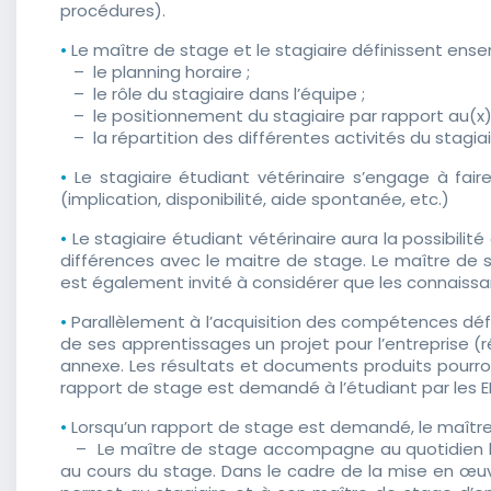
procédures).
•
Le maître de stage et le stagiaire définissent ens
– le planning horaire ;
– le rôle du stagiaire dans l’équipe ;
– le positionnement du stagiaire par rapport au(x) vét
– la répartition des différentes activités du stagiaire
•
Le stagiaire étudiant vétérinaire s’engage à fa
(implication, disponibilité, aide spontanée, etc.)
•
Le stagiaire étudiant vétérinaire aura la possibil
différences avec le maitre de stage. Le maître de 
est également invité à considérer que les connaissan
•
Parallèlement à l’acquisition des compétences défi
de ses apprentissages un projet pour l’entreprise (r
annexe. Les résultats et documents produits pourront
rapport de stage est demandé à l’étudiant par les EN
•
Lorsqu’un rapport de stage est demandé, le maître de
– Le maître de stage accompagne au quotidien le st
au cours du stage. Dans le cadre de la mise en œuv