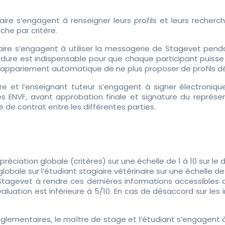
aire s’engagent à renseigner leurs profils et leurs recherch
che par critère.
naire s’engagent à utiliser la messagerie de Stagevet penda
ure est indispensable pour que chaque participant puisse 
appariement automatique de ne plus proposer de profils d
ire et l’enseignant tuteur s’engagent à signer électroni
ENVF, avant approbation finale et signature du représen
 de contrat entre les différentes parties.
préciation globale (critères) sur une échelle de 1 à 10 sur le 
bale sur l’étudiant stagiaire vétérinaire sur une échelle de 
Stagevet à rendre ces dernières informations accessibles au
aluation est inférieure à 5/10. En cas de désaccord sur les
lementaires, le maître de stage et l’étudiant s’engagent à 