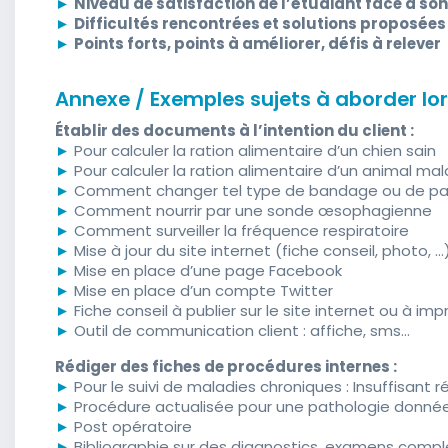
►
Niveau de satisfaction de l’étudiant face à so
►
Difficultés rencontrées et solutions proposées
►
Points forts, points à améliorer, défis à relever
Annexe / Exemples sujets à aborder lo
Établir des documents à l’intention du client :
►
Pour calculer la ration alimentaire d’un chien sain
►
Pour calculer la ration alimentaire d’un animal mala
►
Comment changer tel type de bandage ou de p
►
Comment nourrir par une sonde œsophagienne
►
Comment surveiller la fréquence respiratoire
►
Mise à jour du site internet (fiche conseil, photo, ...
►
Mise en place d’une page Facebook
►
Mise en place d’un compte Twitter
►
Fiche conseil à publier sur le site internet ou à imp
►
Outil de communication client : affiche, sms...
Rédiger des fiches de procédures internes :
►
Pour le suivi de maladies chroniques : Insuffisant r
►
Procédure actualisée pour une pathologie donnée 
►
Post opératoire
►
Bibliographie sur des diagnostics, examens comp