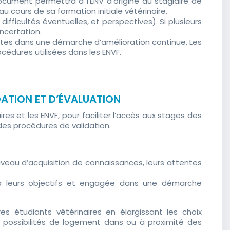
ocument permettra à l’ENV d’origine du stagiaire de
cours de sa formation initiale vétérinaire.
difficultés éventuelles, et perspectives). Si plusieurs
oncertation.
antes dans une démarche d’amélioration continue. Les
cédures utilisées dans les ENVF.
DATION ET D’ÉVALUATION
es et les ENVF, pour faciliter l’accès aux stages des
n des procédures de validation.
niveau d’acquisition de connaissances, leurs attentes
e à leurs objectifs et engagée dans une démarche
s étudiants vétérinaires en élargissant les choix
s possibilités de logement dans ou à proximité des