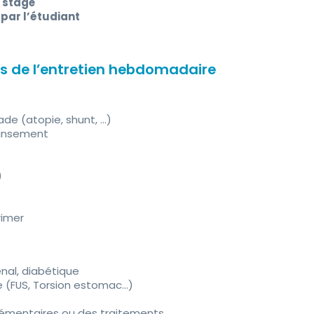
n stage
 par l’étudiant
rs de l’entretien hebdomadaire
de (atopie, shunt, ...)
ansement
)
rimer
énal, diabétique
(FUS, Torsion estomac...)
lémentaires ou des traitements