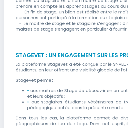
permet au stagiaire et à son maître de stage d’enr
prendre en compte les apprentissages au cours du st
- En fin de stage, un bilan est réalisé entre le maîtr
personnes ont participé à la formation du stagiaire au
- Le maître de stage et le stagiaire s’engagent à r
maîtres de stage s’engagent en particulier à fournir
STAGEVET : UN ENGAGEMENT SUR LES PR
La plateforme Stagevet a été conçue par le SNVEL, en
étudiants, en leur offrant une visibilité globale de l’
Stagevet permet :
•
aux maîtres de Stage de découvrir en amont le
et leurs objectifs ;
•
aux stagiaires étudiants vétérinaires de 
pédagogique actée dans la présente charte.
Dans tous les cas, la plateforme permet de diver
géographiques de lieu de stage. Dans cet esprit, 