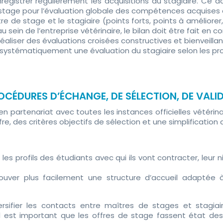
egistrer régulièrement les acquisitions du stagiaire. Ce d
age pour l’évaluation globale des compétences acquises au 
e de stage et le stagiaire (points forts, points à améliorer, 
 sein de l’entreprise vétérinaire, le bilan doit être fait en c
éaliser des évaluations croisées constructives et bienveill
 systématiquement une évaluation du stagiaire selon les pro
OCÉDURES D’ÉCHANGE, DE SÉLECTION, DE VALI
 partenariat avec toutes les instances officielles vétérinair
offre, des critères objectifs de sélection et une simplificatio
s profils des étudiants avec qui ils vont contracter, leur 
trouver plus facilement une structure d’accueil adapté
sifier les contacts entre maîtres de stages et stagiaire
il est important que les offres de stage fassent état de