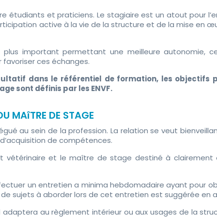
 étudiants et praticiens. Le stagiaire est un atout pour l’e
rticipation active à la vie de la structure et de la mise en œu
e plus important permettant une meilleure autonomie, 
r favoriser ces échanges.
cultatif dans le référentiel de formation, les objectif
ge sont définis par les ENVF.
DU MAîTRE DE STAGE
ué au sein de la profession. La relation se veut bienveillan
 d’acquisition de compétences.
 vétérinaire et le maître de stage destiné à clairement é
fectuer un entretien a minima hebdomadaire ayant pour obje
te de sujets à aborder lors de cet entretien est suggérée en 
l adaptera au règlement intérieur ou aux usages de la struc