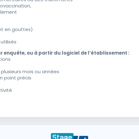
ovaccination,
alement
et en gouttes)
tilisés
ar enquête, ou à partir du logiciel de l’établissement :
tions
e plusieurs mois ou années
un point précis
tivité